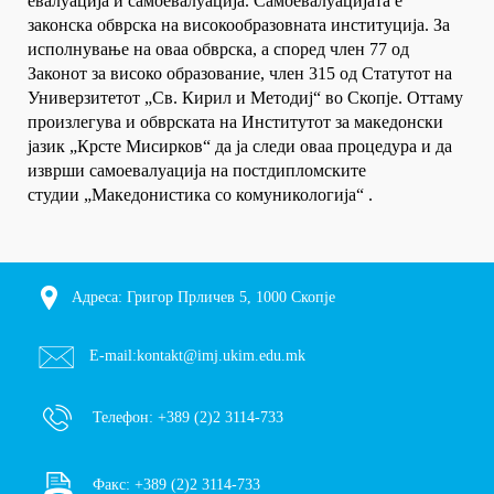
евалуација и самоевалуација. Самоевалуацијата е
законска обврска на високообразовната институција. За
исполнување на оваа обврска, а според член 77 од
Законот за високо образование, член 315 од Статутот на
Универзитетот „Св. Кирил и Методиј“ во Скопје. Оттаму
произлегува и обврската на Институтот за македонски
јазик „Крсте Мисирков“ да ја следи оваа процедура и да
изврши самоевалуација на постдипломските
студии „Македонистика со комуникологија“ .
Адреса: Григор Прличев 5, 1000 Скопје
E-mail:
kontakt@imj.ukim.edu.mk
Телефон:
+389 (2)2 3114-733
Факс:
+389 (2)2 3114-733