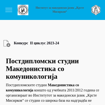
Институт за македонски јазик „Крсте
Мисирков“
Конкурс II циклус 2023-24
Постдипломски студии
Македонистика со
комуникологија
Постдипломските студии
Македонистика со
комуникологија
коишто од учебната 2011/2012 година се
организираат во Институтот за македонски јазик „Крсте
Мисирков“ се студии со широка база на надградба не