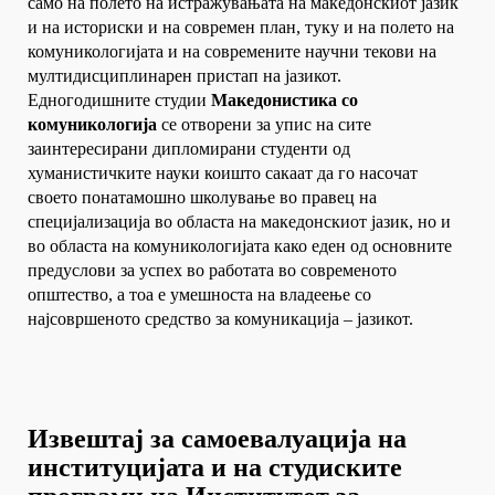
само на полето на истражувањата на македонскиот јазик
и на историски и на современ план, туку и на полето на
комуникологијата и на современите научни текови на
мултидисциплинарен пристап на јазикот.
Едногодишните студии
Македонистика со
комуникологија
се отворени за упис на сите
заинтересирани дипломирани студенти од
хуманистичките науки коишто сакаат да го насочат
своето понатамошно школување во правец на
специјализација во областа на македонскиот јазик, но и
во областа на комуникологијата како еден од основните
предуслови за успех во работата во современото
општество, а тоа е умешноста на владеење со
најсовршеното средство за комуникација – јазикот.
Извештај за самоевалуација на
институцијата и на студиските