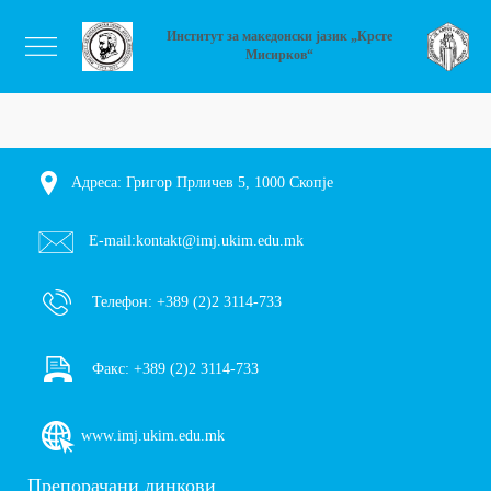
Институт за македонски јазик „Крсте
Мисирков“
Адреса: Григор Прличев 5, 1000 Скопје
E-mail:
kontakt@imj.ukim.edu.mk
Телефон:
+389 (2)2 3114-733
Факс:
+389 (2)2 3114-733
www.imj.ukim.edu.mk
Препорачани линкови