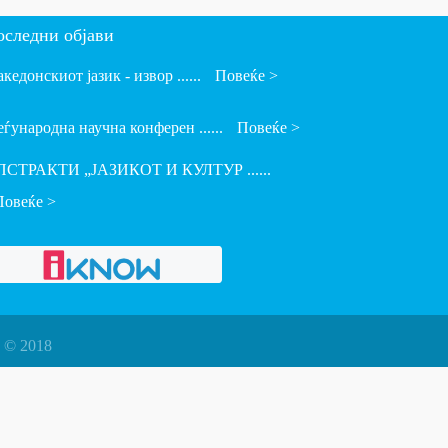
оследни објави
кедонскиот јазик - извор ......
Повеќе >
ѓународна научна конферен ......
Повеќе >
ПСТРАКТИ „ЈАЗИКОТ И КУЛТУР ......
Повеќе >
 © 2018