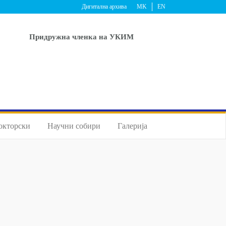
Дигитална архива
MK
EN
Придружна членка на УКИМ
окторски
Научни собири
Галерија