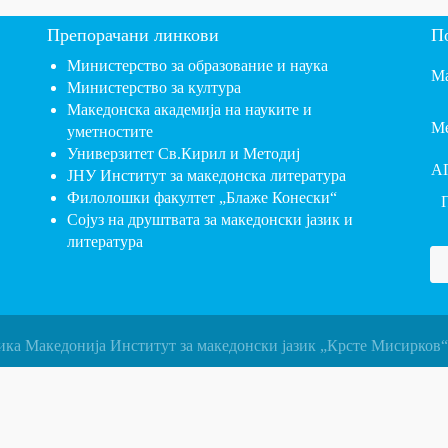
Препорачани линкови
П
Министерство за образование и наука
Ма
Министерство за култура
Македонска академија на науките и
Ме
уметностите
Универзитет Св.Кирил и Методиј
А
ЈНУ Институт за македонска литература
Филолошки факултет „Блаже Конески“
Сојуз на друштвата за македонски јазик и
литература
ика Македонија Институт за македонски јазик „Крсте Мисирков“