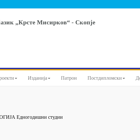
јазик „Крсте Мисирков“ - Скопје
роекти
Изданија
Патрон
Постдипломски
Д
ИЈА Едногодишни студии