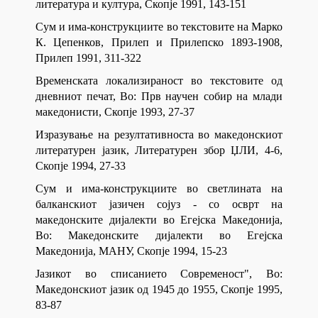
литература и култура, Скопје 1991, 143-151
Сум и има-конструкциите во текстовите на Марко
К. Цепенков, Прилеп и Прилепско 1893-1908,
Прилеп 1991, 311-322
Временската локализираност во текстовите од
дневниот печат, Во: Прв научен собир на млади
македонисти, Скопје 1993, 27-37
Изразување на резултативноста во македонскиот
литературен јазик, Литературен збор ЏЛИ, 4-6,
Скопје 1994, 27-33
Сум и има-конструкциите во светлината на
балканскиот јазичен сојуз - со осврт на
македонските дијалекти во Егејска Македонија,
Во: Македонските дијалекти во Егејска
Македонија, МАНУ, Скопје 1994, 15-23
Јазикот во списанието Современост", Во:
Македонскиот јазик од 1945 до 1955, Скопје 1995,
83-87