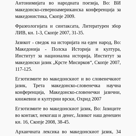
Антонимијата во народната поезија, Во: ВИ
македонско-северноамериканска конференција за
македонистика, Скопје 2009.
Фразеологијата и синтаксата, Литературен збор
ЛИВ, кн. 1-3, Скопје 2007, 31-35.
Јазикот - сведок на историјата на еден народ, Во:
Македонија - Полска Историја и култура,
Институт за национална историја, Институт за
македонски јазик „Крсте Мисирков“, Скопје 2007,
117-125.
Егзотизмите во македонскиот и во словенечкиот
јазик, Трета македонско-словенечка научна
конференција, Македонско-словенечки јазични,
книжевни и културни врски, Охрид 2007
Егзотизмите во македонскиот јазик, Во: Јазиците
во контакт, некогаш и денес, Јазикот наш денешен
кн. 16, Скопје 2008, 38-45.
Архаичната лексика во македонскиот јазик, 34