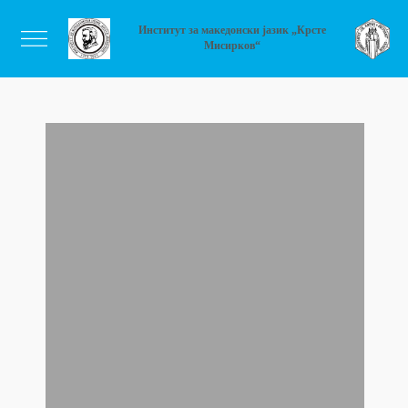
Институт за македонски јазик „Крсте
Мисирков“