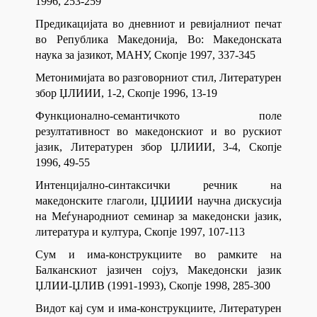
1996, 253-259
Предикацијата во дневниот и ревијалниот печат
во Република Македонија, Во: Македонската
наука за јазикот, МАНУ, Скопје 1997, 337-345
Метонимијата во разговорниот стил, Литературен
збор ЏЛИИИ, 1-2, Скопје 1996, 13-19
Функционално-семантичкото поле
резултативност во македонскиот и во рускиот
јазик, Литературен збор ЏЛИИИ, 3-4, Скопје
1996, 49-55
Интенцијално-синтаксички речник на
македонските глаголи, ЏЏИИИ научна дискусија
на Меѓународниот семинар за македонски јазик,
литература и култура, Скопје 1997, 107-113
Сум и има-конструкциите во рамките на
Балканскиот јазичен сојуз, Македонски јазик
ЏЛИИ-ЏЛИВ (1991-1993), Скопје 1998, 285-300
Видот кај сум и има-конструкциите, Литературен