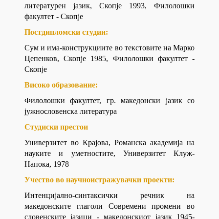
литературен јазик, Скопје 1993, Филолошки
факултет - Скопје
Постдипломски студии:
Сум и има-конструкциите во текстовите на Марко
Цепенков, Скопје 1985, Филолошки факултет -
Скопје
Високо образование:
Филолошки факултет, гр. македонски јазик со
јужнословенска литература
Студиски престои
Универзитет во Крајова, Романска академија на
науките и уметностите, Универзитет Клуж-
Напока, 1978
Учество во научноистражувачки проекти:
Интенцијално-синтаксички речник на
македонските глаголи Современи промени во
словенските јазици - македонскиот јазик 1945-