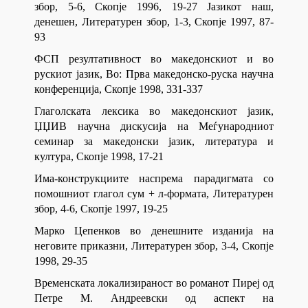
збор, 5-6, Скопје 1996, 19-27 Јазикот наш,
денешен, Литературен збор, 1-3, Скопје 1997, 87-
93
ФСП резултативност во македонскиот и во
рускиот јазик, Во: Прва македонско-руска научна
конференција, Скопје 1998, 331-337
Глаголската лексика во македонскиот јазик,
ЏЏИВ научна дискусија на Меѓународниот
семинар за македонски јазик, литература и
култура, Скопје 1998, 17-21
Има-конструкциите наспрема парадигмата со
помошниот глагол сум + л-формата, Литературен
збор, 4-6, Скопје 1997, 19-25
Марко Цепенков во денешните изданија на
неговите приказни, Литературен збор, 3-4, Скопје
1998, 29-35
Временската локализираност во романот Пиреј од
Петре М. Андреевски од аспект на