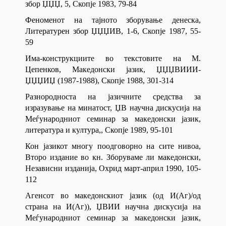
збор ЏЏЏ, 5, Скопје 1983, 79-84
Феноменот на тајното зборување денеска,
Литературен збор ЏЏЏИВ, 1-6, Скопје 1987, 55-
59
Има-конструкциите во текстовите на М.
Цепенков, Македонски јазик, ЏЏЏВИИИ-
ЏЏЏИЏ (1987-1988), Скопје 1988, 301-314
Разнородноста на јазичните средства за
изразување на минатост, ЏВ научна дискусија на
Меѓународниот семинар за македонски јазик,
литература и култура,, Скопје 1989, 95-101
Кон јазикот многу поодговорно на сите нивоа,
Второ издание во кн. Зборуваме ли македонски,
Независни изданија, Охрид март-април 1990, 105-
112
Агенсот во македонскиот јазик (од И(Аг)/од
страна на И(Аг)), ЏВИИ научна дискусија на
Меѓународниот семинар за македонски јазик,