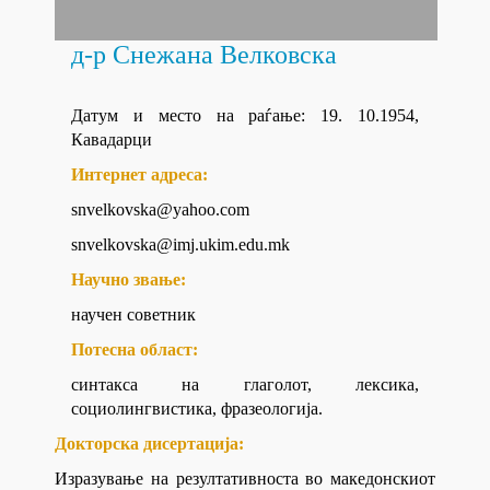
д-р Снежана Велковска
Датум и место на раѓање: 19. 10.1954,
Кавадарци
Интернет адреса:
snvelkovska@yahoo.com
snvelkovska@imj.ukim.edu.mk
Научно звање:
научен советник
Потесна област:
синтакса на глаголот, лексика,
социолингвистика, фразеологија.
Докторска дисертација:
Изразување на резултативноста во македонскиот