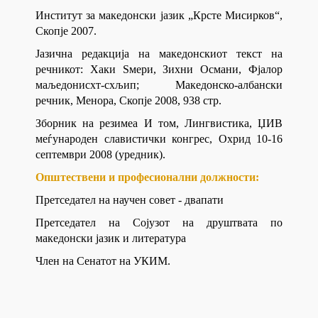
Институт за македонски јазик „Крсте Мисирков“,
Скопје 2007.
Јазична редакција на македонскиот текст на
речникот: Хаки Ѕмери, Зихни Османи, Фјалор
маљедонисхт-схљип; Македонско-албански
речник, Менора, Скопје 2008, 938 стр.
Зборник на резимеа И том, Лингвистика, ЏИВ
меѓународен славистички конгрес, Охрид 10-16
септември 2008 (уредник).
Општествени и професионални должности:
Претседател на научен совет - двапати
Претседател на Сојузот на друштвата по
македонски јазик и литература
Член на Сенатот на УКИМ.