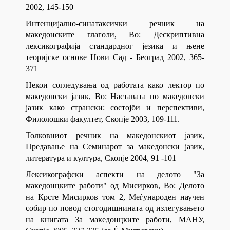
2002, 145-150
Интенцијално-синатаксички речник на
македонските глаголи, Во: Дескриптивна
лексикографија стандардног језика и њене
теоријске основе Нови Сад - Београд 2002, 365-
371
Некои согледувања од работата како лектор по
македонски јазик, Во: Наставата по македонски
јазик како странски: состојби и перспективи,
Филолошки факултет, Скопје 2003, 109-111.
Толковниот речник на македонскиот јазик,
Предавање на Семинарот за македонски јазик,
литература и култура, Скопје 2004, 91 -101
Лексикографски аспекти на делото "За
македонцките работи" од Мисирков, Во: Делото
на Крсте Мисирков том 2, Меѓународен научен
собир по повод стогодишнината од излегувањето
на книгата За македонцките работи, МАНУ,