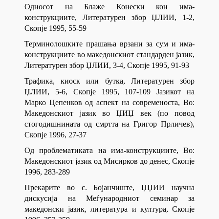
Односот на Блаже Конески кон има-
конструкциите, Литературен збор ЏЛИИ, 1-2,
Скопје 1995, 55-59
Терминолошките прашања врзани за сум и има-
конструкциите во македонскиот стандарден јазик,
Литературен збор ЏЛИИ, 3-4, Скопје 1995, 91-93
Трафика, киоск или бутка, Литературен збор
ЏЛИИ, 5-6, Скопје 1995, 107-109 Јазикот на
Марко Цепенков од аспект на современоста, Во:
Македонскиот јазик во ЏИЏ век (по повод
стогодишнината од смртта на Григор Прличев),
Скопје 1996, 27-37
Од проблематиката на има-конструкциите, Во:
Македонскиот јазик од Мисирков до денес, Скопје
1996, 283-289
Прекарите во с. Бојанчиште, ЏЏИИ научна
дискусија на Меѓународниот семинар за
македонски јазик, литература и култура, Скопје