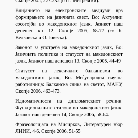
Скопје 2005, 227-235 (со Ѓ. Митревски).
Влијанието на електронските медиуми врз
формирањето на јазичната свест, Во: Актуелни
сосотојби во македонскиот јазик, Јазикот наш
денешен кн. 12, Скопје 2005, 68-77 (со Б.
Велковска и О. Јовеска).
Законот за употреба на македонскиот јазик, Во:
Јазичната политика и статусот на македонскиот
јазик, Јазикот наш денешен 13, Скопје 2005, 44-49
Статусот на лексичките балканизми во
македонскиот јазик, Во: Меѓународна научна
работилница: Балканска слика на светот, МАНУ,
Скопје 2006, 463-473.
Идиоматичноста на дипломатскиот речник,
Функционалните стилови во македонскиот јазик,
Јазикот наш денешен 14, Скопје 2006, 58-64.
Фразеологијата на Мисирков, Литературен збор
ЛИИИ, 4-6, Скопје 2006, 51-55.