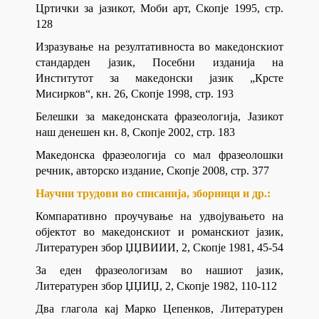
Цртички за јазикот, Моби арт, Скопје 1995, стр.
128
Изразување на резултативноста во македонскиот
стандарден јазик, Посебни изданија на
Институтот за македонски јазик „Крсте
Мисирков“, кн. 26, Скопје 1998, стр. 193
Белешки за македонската фразеологија, Јазикот
наш денешен кн. 8, Скопје 2002, стр. 183
Македонска фразеологија со мал фразеолошки
речник, авторско издание, Скопје 2008, стр. 377
Научни трудови во списанија, зборници и др.:
Компаративно проучување на удвојувањето на
објектот во македонскиот и романскиот јазик,
Литературен збор ЏЏВИИИ, 2, Скопје 1981, 45-54
За еден фразеологизам во нашиот јазик,
Литературен збор ЏЏИЏ, 2, Скопје 1982, 110-112
Два глагола кај Марко Цепенков, Литературен