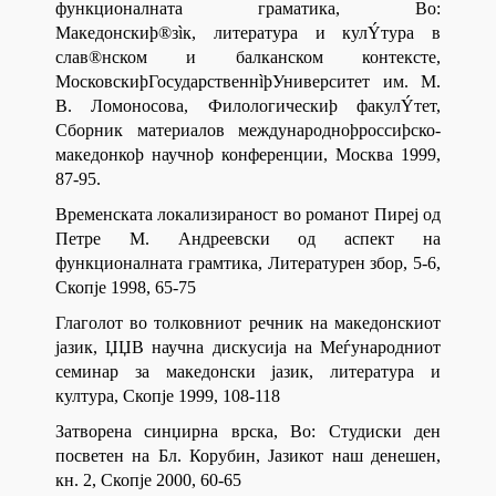
функционалната граматика, Во:
Македонскиþ®зìк, литература и кулÝтура в
слав®нском и балканском контексте,
МосковскиþГосударственнìþУниверситет им. М.
В. Ломоносова, Филологическиþ факулÝтет,
Сборник материалов международноþроссиþско-
македонкоþ научноþ конференции, Москва 1999,
87-95.
Временската локализираност во романот Пиреј од
Петре М. Андреевски од аспект на
функционалната грамтика, Литературен збор, 5-6,
Скопје 1998, 65-75
Глаголот во толковниот речник на македонскиот
јазик, ЏЏВ научна дискусија на Меѓународниот
семинар за македонски јазик, литература и
култура, Скопје 1999, 108-118
Затворена синџирна врска, Во: Студиски ден
посветен на Бл. Корубин, Јазикот наш денешен,
кн. 2, Скопје 2000, 60-65