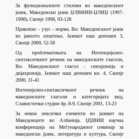
За функционалните стилови во македонскиот
јазик, Македонски јазик ЏЛВИИИ-ЏЛИЏ (1997-
1998), Скопје 1998, 93-128
Правопис - узус - норма, Во: Македонскиот јазик
во јавното општење, Јазикот наш денешен 3,
Скопје 2000, 52-58
Од проблематиката на Интенцијално-
синтаксичкиот речник на македонските глаголи,
Во: Македонскиот глагол - синхронија и
дијахронија, Јазикот наш денешен кн. 4, Скопје
2000, 31-41
Интенијално-синтаксичкиот речник на
македонските глаголи и категоријата вид,
Славистички студии бр. 8-9, Скопје 2001, 13-23
За некои лексички елементи во јазикот на
Македонците во Албанија, ЏЏВИИ научна
конференција на Меѓународниот семинар за
македонски јазик, литература и култура, Скопје